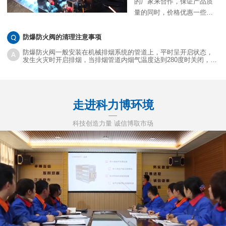
的厂家来合作，保证产品质
量的同时，价格优惠一些当
然是更好的。目前很多采购
商也都会通过网络来衡量防
防爆防火阀的清理注意事项
火阀执行器价格，确实网络
防爆防火阀一般安装在机械排烟系统的管道上，平时呈开启状态，
上不少批发商的价格都非常
发生火灾时开启排烟，当排烟管道内烟气温度达到280度时关闭，并
在一定时间内满足漏烟量和耐火完整性要求，起隔烟阻火作用。
优惠，那么对方提供的报价
就是真实的吗？网络低价能
购买到质优的产品吗？
走进科力博环境
科技创造力量 诚信博取市场