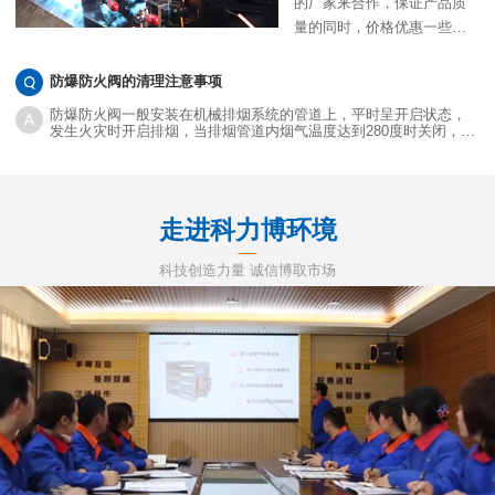
的厂家来合作，保证产品质
量的同时，价格优惠一些当
然是更好的。目前很多采购
商也都会通过网络来衡量防
防爆防火阀的清理注意事项
火阀执行器价格，确实网络
防爆防火阀一般安装在机械排烟系统的管道上，平时呈开启状态，
上不少批发商的价格都非常
发生火灾时开启排烟，当排烟管道内烟气温度达到280度时关闭，并
在一定时间内满足漏烟量和耐火完整性要求，起隔烟阻火作用。
优惠，那么对方提供的报价
就是真实的吗？网络低价能
购买到质优的产品吗？
走进科力博环境
科技创造力量 诚信博取市场